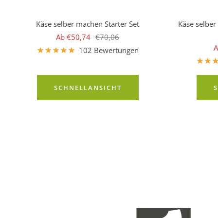
Käse selber machen Starter Set
Käse selber
Angebotspreis
Regulärer
Ab €50,74
€70,06
A
A
Preis
102 Bewertungen
SCHNELLANSICHT