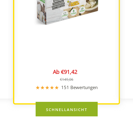
Angebotspreis
Ab €91,42
Regulärer
€149,06
Preis
151 Bewertungen
SCHNELLANSICHT