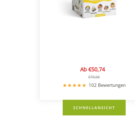
Angebotspreis
Ab €50,74
Regulärer
€70,06
Preis
102 Bewertungen
SCHNELLANSICHT