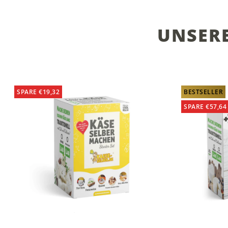
UNSER
SPARE €19,32
BESTSELLER
SPARE €57,64