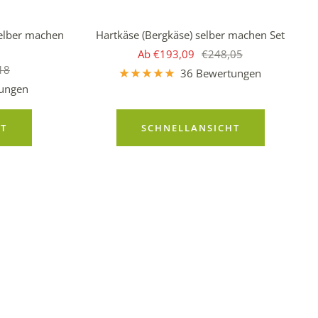
elber machen
Hartkäse (Bergkäse) selber machen Set
Angebotspreis
Regulärer
Ab €193,09
€248,05
rer
18
Preis
36 Bewertungen
ungen
T
SCHNELLANSICHT