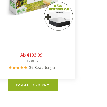
Angebotspreis
Ab €193,09
Regulärer
€248,05
Preis
36 Bewertungen
SCHNELLANSICHT