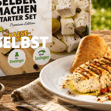
TA,
MMER
Zur
Zur
Zur
Zur