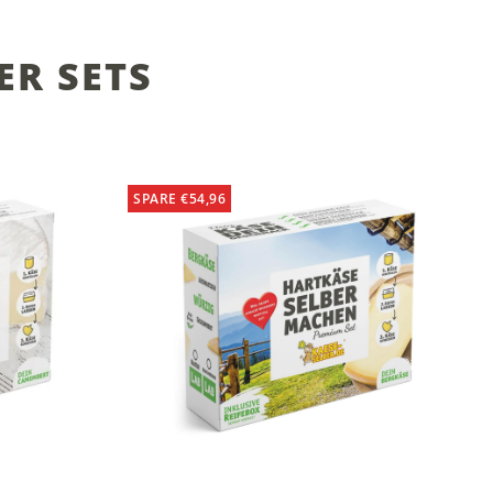
ER SETS
SPARE €54,96