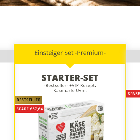
Slide
Slide
Slide
Slide
1
2
3
4
gehen
gehen
gehen
gehen
Einsteiger Set -Premium-
STARTER-SET
-Bestseller- +VIP Rezept,
Käseharfe Uvm.
SPARE
BESTSELLER
SPARE €57,64